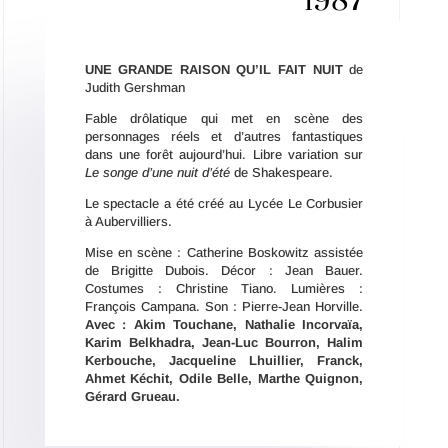
1987
UNE GRANDE RAISON QU’IL FAIT NUIT
de
Judith Gershman
Fable drôlatique qui met en scène des
personnages réels et d’autres fantastiques
dans une forêt aujourd’hui. Libre variation sur
Le songe d’une nuit d’été
de Shakespeare.
Le spectacle a été créé au Lycée Le Corbusier
à Aubervilliers.
Mise en scène : Catherine Boskowitz assistée
de Brigitte Dubois. Décor : Jean Bauer.
Costumes : Christine Tiano. Lumières :
François Campana. Son : Pierre-Jean Horville.
Avec : Akim Touchane, Nathalie Incorva
ï
a,
Karim Belkhadra, Jean-Luc Bourron, Halim
Kerbouche, Jacqueline Lhuillier, Franck,
Ahmet Ké
chit, Odile Belle, Marthe Quignon,
G
érard Grueau.