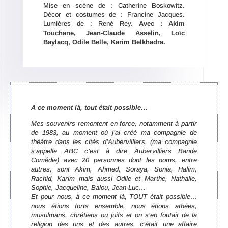
Mise en scène de : Catherine Boskowitz.
Décor et costumes de : Francine Jacques.
Lumières de : René Rey.
Avec : Akim
Touchane, Jean-Claude Asselin, Lo
ï
c
Baylacq, Odile Belle, Karim Belkhadra.
A ce moment là, tout était possible…
Mes souvenirs remontent en force, notamment à partir
de 1983, au moment o
ù
j’
ai cr
éé ma compagnie de
théâtre dans les cités d’Aubervilliers, (ma compagnie
s’appelle ABC c’est à dire Aubervilliers Bande
Comédie) avec 20 personnes dont les noms, entre
autres, sont Akim, Ahmed, Soraya, Sonia, Halim,
Rachid, Karim mais aussi Odile et Marthe, Nathalie,
Sophie, Jacqueline, Balou, Jean-Luc…
Et pour nous, à ce moment là
, TOUT
était possible…
nous étions forts ensemble, nous é
tions ath
ées,
musulmans, chrétiens ou juifs et on s’en foutait de la
religion des uns et des autres, c’était une affaire