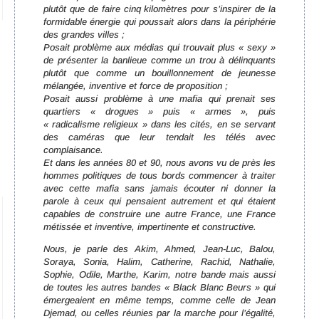
plutôt que de faire cinq kilomètres pour s’inspirer de la
formidable énergie qui poussait alors dans la pé
riph
érie
des grandes villes ;
Posait problème aux médias qui trouvait plus « sexy »
de présenter la banlieue comme un trou à délinquants
plutôt que comme un bouillonnement de jeunesse
mé
lang
ée, inventive et force de proposition ;
Posait aussi problème à une mafia qui prenait ses
quartiers « drogues » puis « armes », puis
« radicalisme religieux » dans les cités, en se servant
des caméras que leur tendait les télés avec
complaisance.
Et dans les années 80 et 90, nous avons vu de près les
hommes politiques de tous bords commencer à traiter
avec cette mafia sans jamais écouter ni donner la
parole à ceux qui pensaient autrement et qui étaient
capables de construire une autre France, une France
mé
tiss
ée et inventive, impertinente et constructive.
Nous, je parle des Akim, Ahmed, Jean-Luc, Balou,
Soraya, Sonia, Halim, Catherine, Rachid, Nathalie,
Sophie, Odile, Marthe, Karim, notre bande mais aussi
de toutes les autres bandes « Black Blanc Beurs
»
qui
émergeaient en même temps, comme celle de Jean
Djemad, ou celles réunies par la marche pour l’égalité,