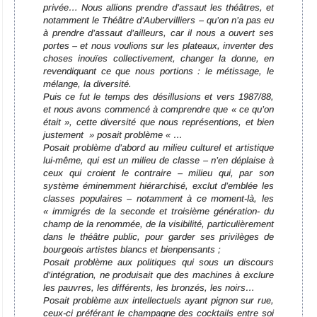
privée… Nous allions prendre d’assaut les théâtres, et
notamment le Théâtre d’Aubervilliers – qu’on n’a pas eu
à prendre d’assaut d’ailleurs, car il nous a ouvert ses
portes – et nous voulions sur les plateaux, inventer des
choses inouïes collectivement, changer la donne, en
revendiquant ce que nous portions : le métissage, le
mélange
, la diversit
é.
Puis ce fut le temps des désillusions et vers 1987/88,
et nous avons commencé à comprendre que « ce qu’on
était
»
, cette diversité que nous représentions, et bien
justement » posait problème
«
…
Posait problème d’abord au milieu culturel et artistique
lui-même, qui est un milieu de classe – n’
en d
éplaise à
ceux qui croient le contraire – milieu qui, par son
système éminemment hié
rarchis
é, exclut d’emblée les
classes populaires – notamment à ce moment-là, les
« immigrés de la seconde et troisième génération- du
champ de la renommée, de la visibilité, particulièrement
dans le théâtre public, pour garder ses privilèges de
bourgeois artistes blancs et bienpensants ;
Posait problème aux politiques qui sous un discours
d’intégration, ne produisait que des machines à exclure
les pauvres, les différents, les bronzés, les noirs…
Posait problème aux intellectuels ayant pignon sur rue,
ceux-ci préférant le champagne des cocktails entre soi