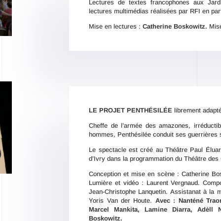
Lectures de textes francophones aux Jar
lectures multimédias réalisées par RFI en par
Mise en lectures :
Catherine Boskowitz.
Mise
LE PROJET PENTHÉSILÉE
librement adapté
Cheffe de l’armée des amazones, irréductib
hommes, Penthésilée conduit ses guerrières
Le spectacle est créé au Théâtre Paul Éluar
d’Ivry dans la programmation du Théâtre des Q
Conception et mise en scène : Catherine Bosk
Lumière et vidéo : Laurent Vergnaud. Compo
Jean-Christophe Lanquetin. Assistanat à la m
Yoris Van der Houte.
Avec : Nanténé Trao
Marcel Mankita, Lamine Diarra, Adèll N
Boskowitz.