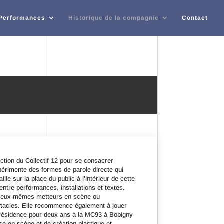
 Performances
Historique de la compagnie
Contact
ection du Collectif 12 pour se consacrer
érimente des formes de parole directe qui
lle sur la place du public à l’intérieur de cette
ntre performances, installations et textes.
es eux-mêmes metteurs en scène ou
ectacles. Elle recommence également à jouer
en résidence pour deux ans à la MC93 à Bobigny
ise en scène et de création plastique et