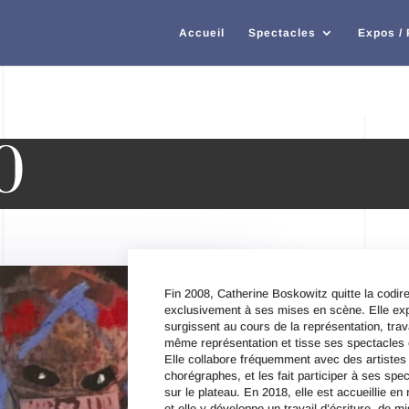
Accueil
Spectacles
Expos /
0
Fin 2008, Catherine Boskowitz quitte la codir
exclusivement à ses mises en scène. Elle exp
surgissent au cours de la représentation, travai
même représentation et tisse ses spectacles e
Elle collabore fréquemment avec des artist
chorégraphes, et les fait participer à ses sp
sur le plateau. En 2018, elle est accueillie 
et elle y développe un travail d’écriture, de m