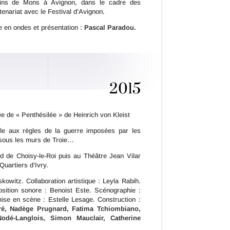
dins de Mons à Avignon, dans le cadre des
tenariat avec le Festival d’Avignon.
 en ondes et présentation :
Pascal Paradou.
2015
e de « Penthésilée » de Heinrich von Kleist
le aux règles de la guerre imposées par les
 sous les murs de Troie…
d de Choisy-le-Roi puis au Théâtre Jean Vilar
uartiers d’Ivry.
owitz. Collaboration artistique : Leyla Rabih.
sition sonore : Benoist Este. Scénographie :
ise en scène : Estelle Lesage. Construction :
ré, Nadège Prugnard, Fatima Tchiombiano,
odé-Langlois, Simon Mauclair, Catherine