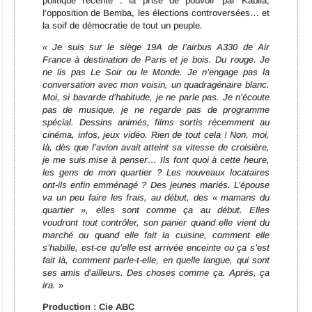
politique récente : la prise de pouvoir par Kabila,
l’opposition de Bemba, les élections controversées… et
la soif de démocratie de tout un peuple.
« Je suis sur le siège 19A de l’airbus A330 de Air
France à destination de Paris et je bois. Du rouge. Je
ne lis pas Le Soir ou le Monde. Je n’engage pas la
conversation avec mon voisin, un quadragénaire blanc.
Moi, si bavarde d’habitude, je ne parle pas. Je n’écoute
pas de musique, je ne regarde pas de programme
spécial. Dessins animés, films sortis récemment au
cinéma, infos, jeux vidéo. Rien de tout cela ! Non, moi,
là, dès que l’avion avait atteint sa vitesse de croisière,
je me suis mise à penser… Ils font quoi à cette heure,
les gens de mon quartier ? Les nouveaux locataires
ont-ils enfin emménagé ? Des jeunes mariés. L’épouse
va un peu faire les frais, au début, des « mamans du
quartier », elles sont comme ça au début. Elles
voudront tout contrôler, son panier quand elle vient du
marché ou quand elle fait la cuisine, comment elle
s’habille, est-ce qu’elle est arrivée enceinte ou ça s’est
fait là, comment parle-t-elle, en quelle langue, qui sont
ses amis d’ailleurs. Des choses comme ça. Après, ça
ira. »
Production : Cie ABC